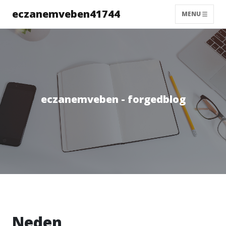
eczanemveben41744
MENU
eczanemveben - forgedblog
Neden